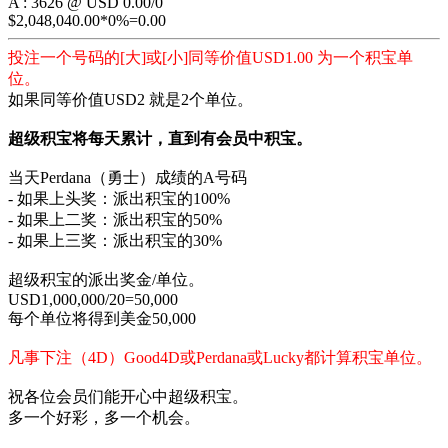
A : 3626 @ USD 0.00/0
$2,048,040.00*0%=0.00
投注一个号码的[大]或[小]同等价值USD1.00 为一个积宝单
位。
如果同等价值USD2 就是2个单位。
超级积宝将每天累计，直到有会员中积宝。
当天Perdana（勇士）成绩的A号码
- 如果上头奖：派出积宝的100%
- 如果上二奖：派出积宝的50%
- 如果上三奖：派出积宝的30%
超级积宝的派出奖金/单位。
USD1,000,000/20=50,000
每个单位将得到美金50,000
凡事下注（4D）Good4D或Perdana或Lucky都计算积宝单位。
祝各位会员们能开心中超级积宝。
多一个好彩，多一个机会。